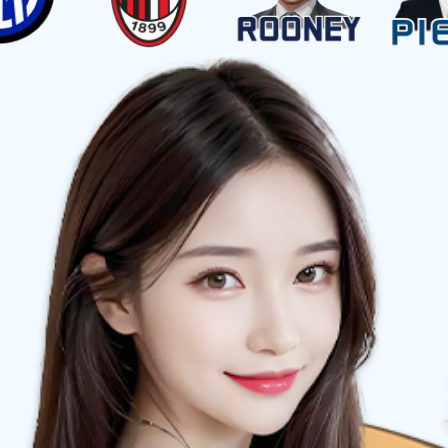
2023年10月中旬，备受瞩目的“镇超”联赛在
气的草根足球盛事，本轮赛事不仅延续了前六轮
热议。从揭幕战到如今，这项扎根乡镇的赛事已
魅力正悄然改变着人们对体育赛事的认知。