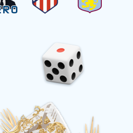
2026-06-08 15:01
67 次阅读
万众期待中拉开第七轮战幕。作为本年度最接地
的火爆氛围，更因多场强强对话而引发全城
累计吸引超过十万人次现场观赛，其独特的