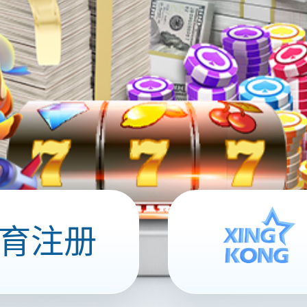
“镇超”第七轮：草根英雄的
本轮比赛最令人津津乐道的，莫过于东道主南坪
赛开场仅15分钟，南坪镇队便凭借一记精妙的边
观众的热情。北山联队并未因此气馁，反而在落
心李明的两记远射一度反超比分。然而，终场前5
3:3的比分握手言和。这样的戏剧性场面，正是“
作秀，没有商业化的铜臭气，只有最纯粹的足球
从“村超”到“镇超”：体育赋
“镇超”第七轮的火爆并非孤例。自开赛以来，这
业公益赞助”的模式，迅速在周边县市复制推广。相
系的规范化与可持续性：每支参赛队伍都拥有专
与战报，甚至部分场次还引入了无人机航拍与短
体育从“自娱自乐”升级为“文化输出”。一位现场