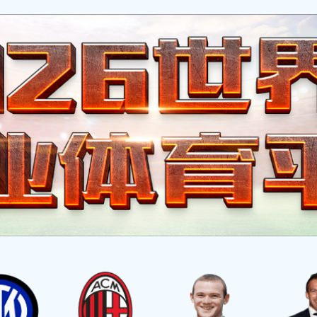
体育
下载App
公司简介
 · 权威体育
户提供包括NBA、英超、欧洲
用户信赖。